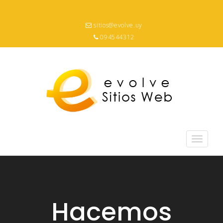
sitios@evolve.uy
094544312
Toggle
navigati
Hacemos